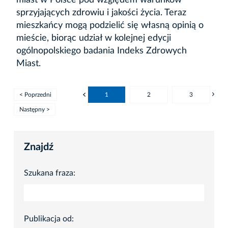
miast w Polsce pod względem warunków
sprzyjających zdrowiu i jakości życia. Teraz
mieszkańcy mogą podzielić się własną opinią o
mieście, biorąc udział w kolejnej edycji
ogólnopolskiego badania Indeks Zdrowych
Miast.
< Poprzedni
1
2
3
Następny >
Znajdź
Szukana fraza:
Publikacja od: