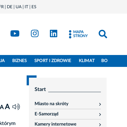
FR
DE
UA
IT
ES
book
Kraków - X
Kraków - YouTube
Kraków - Instagram
Kraków - LinkedIn
MAPA
STRONY
JA
BIZNES
SPORT I ZDROWIE
KLIMAT
BO
Start
Miasto na skróty
A
rozwiń
A
E-Samorząd
rozwiń
 którym
Kamery internetowe