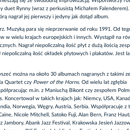
ieszają się ze swobodną improwizacją. Współtworzy ró
y duet Rynny (wraz z perkusistą Michałem Falenderem).
rą nagrał jej pierwszy i jedyny jak dotąd album.
arz. Muzyką para się nieprzerwanie od roku 1991. Od teg
ów w wielu krajach europejskich i innych. Wystąpił na ró
nicznych. Nagrał niepoliczalną ilość płyt z dużą ilością ze
 niepoliczalną ilość okładek płytowych i plakatów. Jest 
łyszeć można na około 30 albumach nagranych z takimi z
da Quartet czy
Power of the Horns
. Od wielu lat zgłębia
spółpracując m.in. z Maniuchą Bikont czy zespołem Polm
os. Koncertował w takich krajach jak: Niemcy, USA, Kanad
landia, Norwegia, Węgry, Austria, Serbia. Współpracuje z 
aine, Nicole Mitchell, Satoko Fuji, Alan Bern, Franz Haut
zz Jambory, Abank Jazz Festival, Krakowska Jesień Jazzow