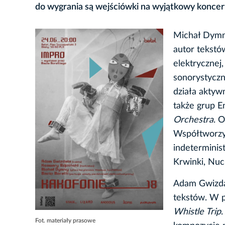
do wygrania są wejściówki na wyjątkowy koncer
Michał Dymny
autor tekstó
elektrycznej
sonorystyczn
działa aktyw
także grup E
Orchestra
. 
Współtworzył
indeterminis
Krwinki, Nuc
Adam Gwizdał
tekstów. W p
Whistle Trip
Fot. materiały prasowe