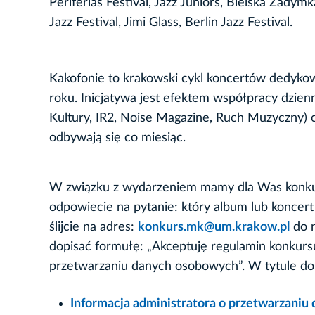
Periferias Festival, Jazz Juniors, Bielska Zadymka
Jazz Festival, Jimi Glass, Berlin Jazz Festival.
Kakofonie to krakowski cykl koncertów dedyk
roku. Inicjatywa jest efektem współpracy dzien
Kultury, IR2, Noise Magazine, Ruch Muzyczny) 
odbywają się co miesiąc.
W związku z wydarzeniem mamy dla Was konkur
odpowiecie na pytanie: który album lub koncer
ślijcie na adres:
konkurs.mk@um.krakow.pl
do n
dopisać formułę: „Akceptuję regulamin konkurs
przetwarzaniu danych osobowych”. W tytule d
Informacja administratora o przetwarzani