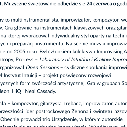
t. Muzyczne świętowanie odbędzie się 24 czerwca o godz
 to multiinstrumentalista, improwizator, kompozytor, wok
w. Gra głównie na instrumentach klawiszowych oraz gita
, na której wypracował indywidualny styl oparty na techn
ych i preparacji instrumentu. Na scenie muzyki improwi
nie od 2005 roku. Był członkiem kolektywu Improvising Ar
ntropy, Process –
Laboratory of Intuition i Krakow Impro
Organizował
Open Sessions
– cykliczne spotkania improw
 Instytut Intuicji – projekt poświęcony rozwojowi
tycznych form twórczości artystycznej. Gra w grupach So
leon, HiQ i Neal Cassady.
a – kompozytor, gitarzysta, trębacz, improwizator, autor
rzeszłości lider postrockowego Zenona i kwintetu jazz
. Obecnie prowadzi trio Urządzenie, w którym autorskie