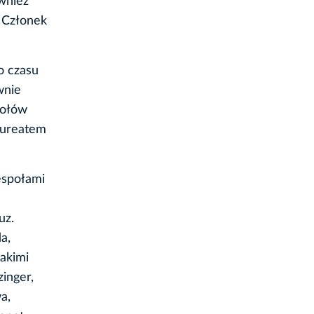
wnież
 Członek
o czasu
wnie
społów
laureatem
espołami
uz.
a,
takimi
zinger,
a,