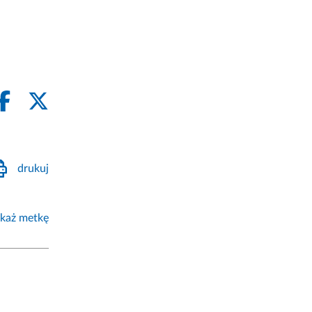
drukuj
każ metkę