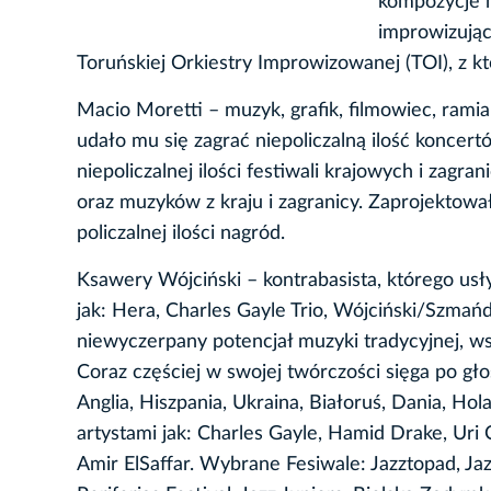
kompozycje m
improwizując
Toruńskiej Orkiestry Improwizowanej (TOI), z któ
Macio Moretti – muzyk, grafik, filmowiec, rami
udało mu się zagrać niepoliczalną ilość koncert
niepoliczalnej ilości festiwali krajowych i zagra
oraz muzyków z kraju i zagranicy. Zaprojektował
policzalnej ilości nagród.
Ksawery Wójciński – kontrabasista, którego us
jak: Hera, Charles Gayle Trio, Wójciński/Szmań
niewyczerpany potencjał muzyki tradycyjnej, w
Coraz częściej w swojej twórczości sięga po gł
Anglia, Hiszpania, Ukraina, Białoruś, Dania, Ho
artystami jak: Charles Gayle, Hamid Drake, Uri C
Amir ElSaffar. Wybrane Fesiwale: Jazztopad, Ja