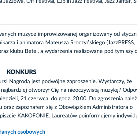
 Jazzowa, Off Festival, Lublin Jazz Festival, Jazz Jantar, 
owanych muzyce improwizowanej organizowany od styczn
nikarza i animatora Mateusza Sroczyńskiego (JazzPRESS,
oraz klubu Betel, a wydarzenia realizowane pod tym szy
KONKURS
s! Nagrodą jest podwójne zaproszenie. Wystarczy, że
t najbardziej otworzył Cię na nieoczywistą muzykę? Odpo
iedzieli, 21 czerwca, do godz. 20.00. Do zgłoszenia nale
u oraz zapoznałem się z Obowiązkiem Administratora o
opiszcie KAKOFONIE. Laureatów poinformujemy indywidu
u danych osobowych