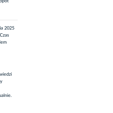
Sopot
ia 2025
 Czas
ldem
wiedzi
ży
alnie.