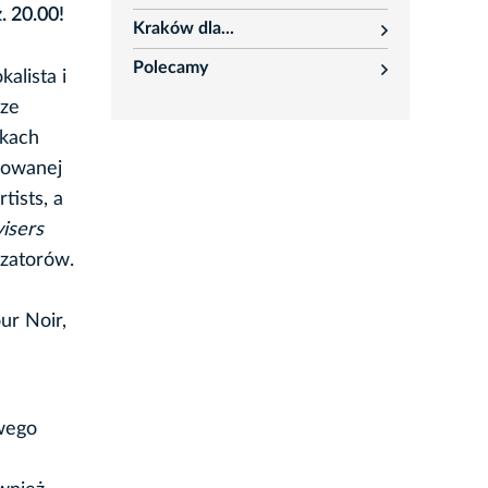
rozwiń
. 20.00!
Kraków dla...
rozwiń
Polecamy
alista i
rozwiń
rze
ikach
zowanej
tists, a
visers
izatorów.
ur Noir,
owego