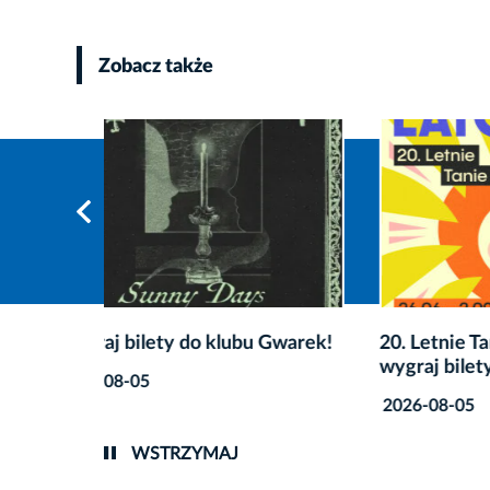
Zobacz także
Gwarek!
20. Letnie Tanie Kinobranie –
Wygraj
wygraj bilety na seans!
Litera
2026-08-05
2026-0
WSTRZYMAJ