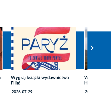
twa
Wygraj książki wydawnictwa
20. Let
HarperCollins!
wygraj 
2026-07-22
2026-07