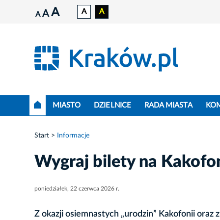
A
A
A
A
A
MIASTO
DZIELNICE
RADA MIASTA
KO
Start
Informacje
Wygraj bilety na Kakofo
poniedziałek, 22 czerwca 2026 r.
Z okazji osiemnastych „urodzin” Kakofonii oraz 