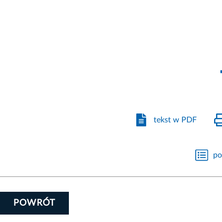
tekst w PDF
po
POWRÓT