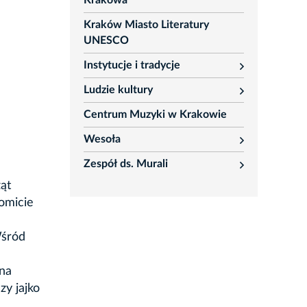
Krakowa
Kraków Miasto Literatury
UNESCO
Instytucje i tradycje
rozwiń
Ludzie kultury
rozwiń
Centrum Muzyki w Krakowie
Wesoła
rozwiń
Zespół ds. Murali
rozwiń
ąt
omicie
Wśród
żna
zy jajko