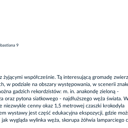
ebastiana 9
 żyjącymi współcześnie. Tą interesującą gromadę zwierz
 w podziale na obszary występowania, w scenerii znak
ożna gadzich rekordzistów: m. in. anakondę zieloną -
a oraz pytona siatkowego - najdłuższego węża świata. 
 niezwykle cenny okaz 1,5 metrowej czaszki krokodyla
em wystawy jest część edukacyjna ekspozycji, gdzie mo
 jak wygląda wylinka węża, skorupa żółwia lamparciego c