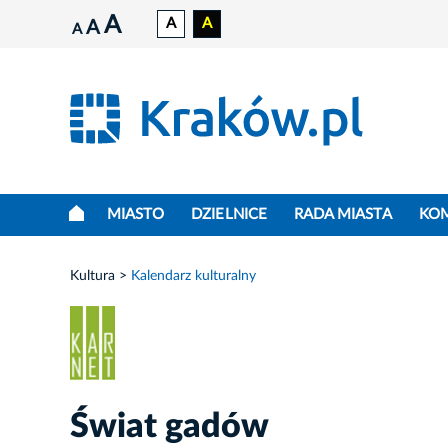
A
A
A
A
A
MIASTO
DZIELNICE
RADA MIASTA
KO
Kultura
Kalendarz kulturalny
Świat gadów