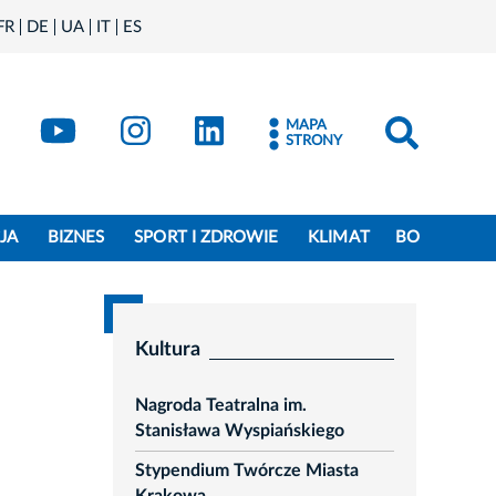
FR
DE
UA
IT
ES
book
Kraków - X
Kraków - YouTube
Kraków - Instagram
Kraków - LinkedIn
MAPA
STRONY
JA
BIZNES
SPORT I ZDROWIE
KLIMAT
BO
Kultura
Nagroda Teatralna im.
Stanisława Wyspiańskiego
Stypendium Twórcze Miasta