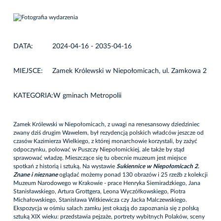
DATA:
2024-04-16 - 2035-04-16
MIEJSCE:
Zamek Królewski w Niepołomicach, ul. Zamkowa 2
KATEGORIA:
W gminach Metropolii
Zamek Królewski w Niepołomicach, z uwagi na renesansowy dziedziniec
zwany dziś drugim Wawelem, był rezydencją polskich władców jeszcze od
czasów Kazimierza Wielkiego, z której monarchowie korzystali, by zażyć
odpoczynku, polować w Puszczy Niepołomickiej, ale także by stąd
sprawować władzę. Mieszczące się tu obecnie muzeum jest miejsce
spotkań z historią i sztuką. Na wystawie
Sukiennice w Niepołomicach 2.
Znane i nieznane
oglądać możemy ponad 130 obrazów i 25 rzeźb z kolekcji
Muzeum Narodowego w Krakowie - prace Henryka Siemiradzkiego, Jana
Stanisławskiego, Artura Grottgera, Leona Wyczółkowskiego, Piotra
Michałowskiego, Stanisława Witkiewicza czy Jacka Malczewskiego.
Ekspozycja w ośmiu salach zamku jest okazją do zapoznania się z polską
sztuką XIX wieku: przedstawia pejzaże, portrety wybitnych Polaków, sceny