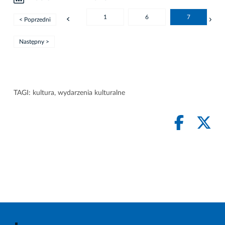
1
6
7
< Poprzedni
Następny >
TAGI:
kultura
,
wydarzenia kulturalne