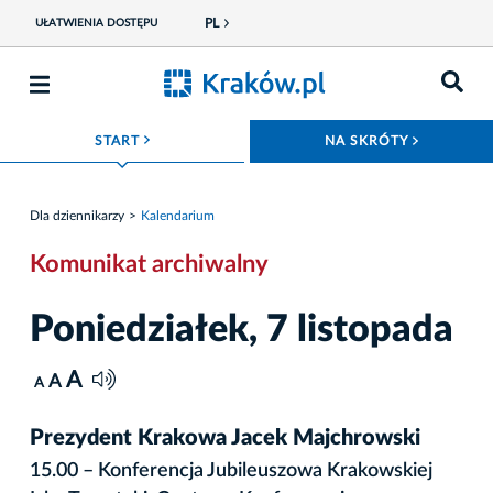
PL
UŁATWIENIA DOSTĘPU
ROZWIŃ MENU
ROZWIŃ
START
NA SKRÓTY
Dla dziennikarzy
Kalendarium
Komunikat archiwalny
Poniedziałek, 7 listopada
A
A
A
Prezydent Krakowa Jacek Majchrowski
15.00 – Konferencja Jubileuszowa Krakowskiej