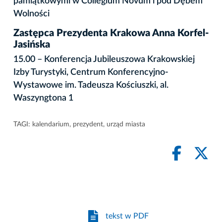
pamiątkowymi w Collegium Novum i pod Dębem
Wolności
Zastępca Prezydenta Krakowa Anna Korfel-
Jasińska
15.00 – Konferencja Jubileuszowa Krakowskiej
Izby Turystyki, Centrum Konferencyjno-
Wystawowe im. Tadeusza Kościuszki, al.
Waszyngtona 1
TAGI:
kalendarium
,
prezydent
,
urząd miasta
tekst w PDF