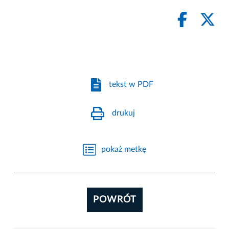
tekst w PDF
drukuj
pokaż metkę
POWRÓT