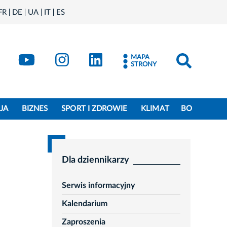
FR
DE
UA
IT
ES
book
Kraków - X
Kraków - YouTube
Kraków - Instagram
Kraków - LinkedIn
MAPA
STRONY
JA
BIZNES
SPORT I ZDROWIE
KLIMAT
BO
Dla dziennikarzy
Serwis informacyjny
Kalendarium
Zaproszenia