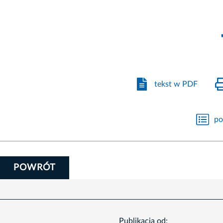
tekst w PDF
po
POWRÓT
Publikacja od: