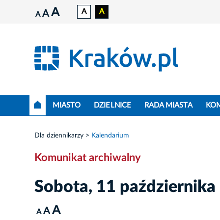
A
A
A
A
A
MIASTO
DZIELNICE
RADA MIASTA
KO
Dla dziennikarzy
Kalendarium
Komunikat archiwalny
Sobota, 11 października
A
A
A