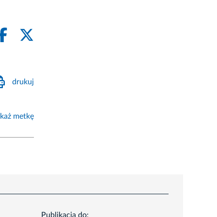
drukuj
każ metkę
Publikacja do: