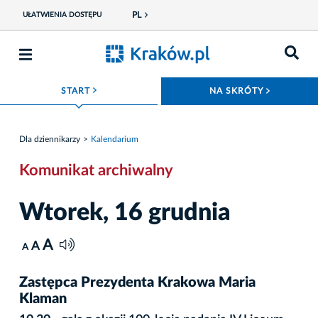
PL
UŁATWIENIA DOSTĘPU
ROZWIŃ MENU
ROZWIŃ
START
NA SKRÓTY
Dla dziennikarzy
Kalendarium
Komunikat archiwalny
Wtorek, 16 grudnia
A
A
A
Zastępca Prezydenta Krakowa Maria
Klaman