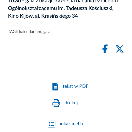
10.30
- gala z okazji 100-lecia nadania IV Liceum
Ogólnokształcącemu im. Tadeusza Kościuszki,
Kino Kijów, al. Krasińskiego 34
TAGI:
kalendarium
,
gala
tekst w PDF
drukuj
pokaż metkę