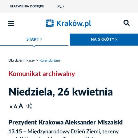
PL
UŁATWIENIA DOSTĘPU
ROZWIŃ MENU
ROZWIŃ
START
NA SKRÓTY
Dla dziennikarzy
Kalendarium
Komunikat archiwalny
Niedziela, 26 kwietnia
A
A
A
Prezydent Krakowa Aleksander Miszalski
13.15
– Międzynarodowy Dzień Ziemi, tereny