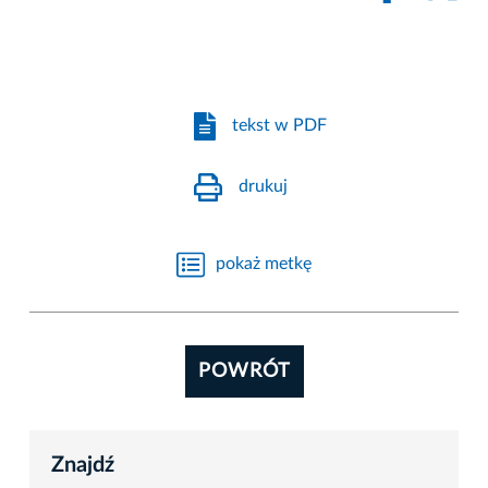
tekst w PDF
drukuj
pokaż metkę
POWRÓT
Znajdź