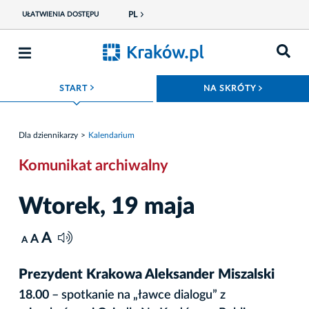
PL
UŁATWIENIA DOSTĘPU
ROZWIŃ MENU
ROZWIŃ
START
NA SKRÓTY
Dla dziennikarzy
Kalendarium
Komunikat archiwalny
Wtorek, 19 maja
A
A
A
Prezydent Krakowa Aleksander Miszalski
18.00
– spotkanie na „ławce dialogu” z