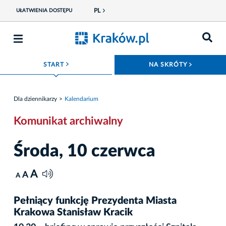
PL
UŁATWIENIA DOSTĘPU
ROZWIŃ MENU
ROZWIŃ
START
NA SKRÓTY
Dla dziennikarzy
Kalendarium
Komunikat archiwalny
Środa, 10 czerwca
A
A
A
Pełniący funkcję Prezydenta Miasta
Krakowa Stanisław Kracik