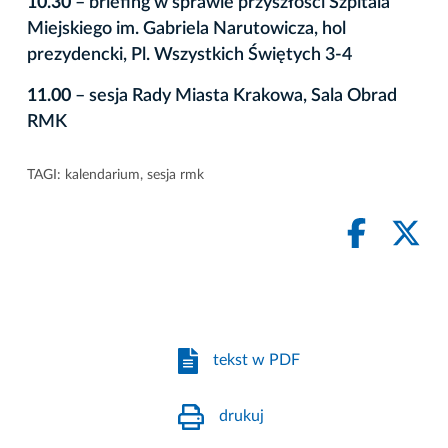
10.30
– briefing w sprawie przyszłości Szpitala
Miejskiego im. Gabriela Narutowicza, hol
prezydencki, Pl. Wszystkich Świętych 3-4
11.00
– sesja Rady Miasta Krakowa, Sala Obrad
RMK
TAGI:
kalendarium
,
sesja rmk
tekst w PDF
drukuj