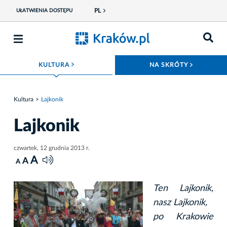
PL
UŁATWIENIA DOSTĘPU
ROZWIŃ MENU
ROZWIŃ
KULTURA
NA SKRÓTY
Kultura
Lajkonik
Lajkonik
czwartek, 12 grudnia 2013 r.
A
A
A
Ten Lajkonik,
nasz Lajkonik,
po Krakowie