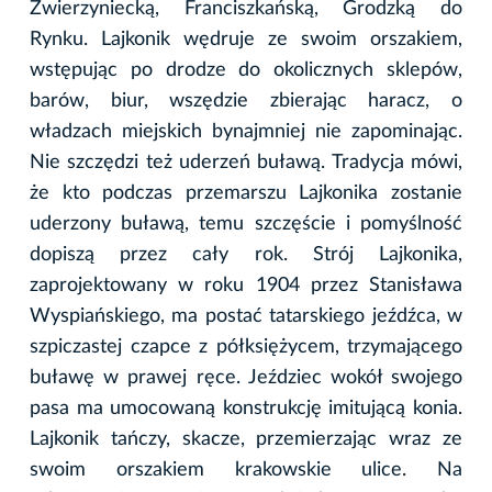
Zwierzyniecką, Franciszkańską, Grodzką do
Rynku. Lajkonik wędruje ze swoim orszakiem,
wstępując po drodze do okolicznych sklepów,
barów, biur, wszędzie zbierając haracz, o
władzach miejskich bynajmniej nie zapominając.
Nie szczędzi też uderzeń buławą. Tradycja mówi,
że kto podczas przemarszu Lajkonika zostanie
uderzony buławą, temu szczęście i pomyślność
dopiszą przez cały rok. Strój Lajkonika,
zaprojektowany w roku 1904 przez Stanisława
Wyspiańskiego, ma postać tatarskiego jeźdźca, w
szpiczastej czapce z półksiężycem, trzymającego
buławę w prawej ręce. Jeździec wokół swojego
pasa ma umocowaną konstrukcję imitującą konia.
Lajkonik tańczy, skacze, przemierzając wraz ze
swoim orszakiem krakowskie ulice. Na