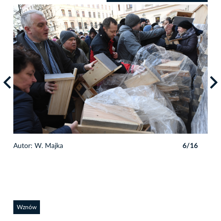
6
Autor: W. Majka
6/16
Auto
Wznów