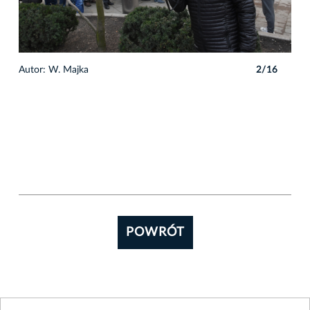
6
Autor: W. Majka
2/16
POWRÓT