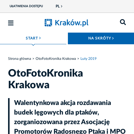
PL
UŁATWIENIA DOSTĘPU
ROZWIŃ MENU
ROZWIŃ
START
NA SKRÓTY
Strona główna
OtoFotoKronika Krakowa
Luty 2019
OtoFotoKronika
Krakowa
Walentynkowa akcja rozdawania
budek lęgowych dla ptaków,
zorganiozowana przez Asocjację
Promotorów Radosnego Ptaka i MPO