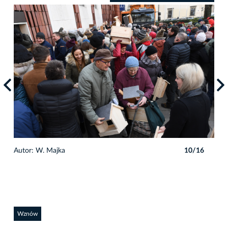
6
Autor: W. Majka
10/16
Auto
Wznów