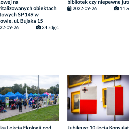
kowej na
bibliotek czy niepewne jut
italizowanych obiektach
2022-09-26
14 z
towych SP 149 w
owie, ul. Bujaka 15
22-09-26
34 zdjęć
ka Lekcja Ekologii pod
Jubileusz 10-lecia Konsula