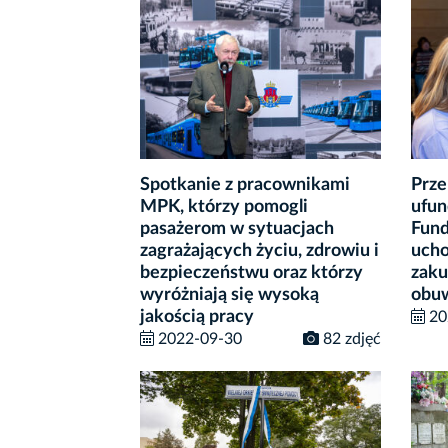
Spotkanie z pracownikami
Prze
MPK, którzy pomogli
ufun
pasażerom w sytuacjach
Fund
zagrażających życiu, zdrowiu i
ucho
bezpieczeństwu oraz którzy
zaku
wyróżniają się wysoką
obu
jakością pracy
20
2022-09-30
82 zdjęć