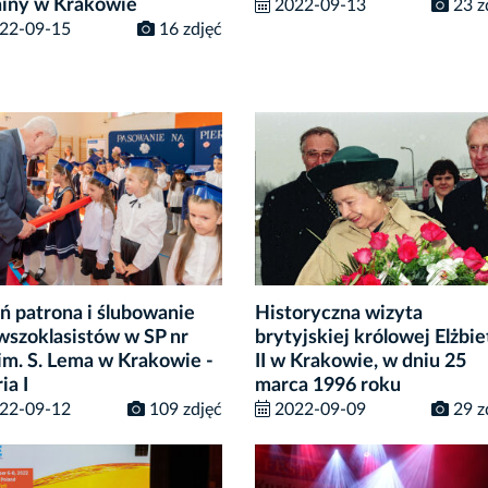
iny w Krakowie
2022-09-13
23 z
22-09-15
16 zdjęć
ń patrona i ślubowanie
Historyczna wizyta
wszoklasistów w SP nr
brytyjskiej królowej Elżbie
im. S. Lema w Krakowie -
II w Krakowie, w dniu 25
ia I
marca 1996 roku
22-09-12
109 zdjęć
2022-09-09
29 z