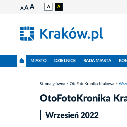
A
A
A
A
A
MIASTO
DZIELNICE
RADA MIASTA
KO
Strona główna
OtoFotoKronika Krakowa
Wrze
OtoFotoKronika Kr
Wrzesień 2022