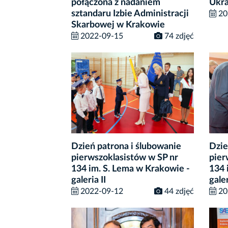
połączona z nadaniem
Ukra
sztandaru Izbie Administracji
20
Skarbowej w Krakowie
2022-09-15
74 zdjęć
Dzień patrona i ślubowanie
Dzie
pierwszoklasistów w SP nr
pier
134 im. S. Lema w Krakowie -
134 
galeria II
galer
2022-09-12
44 zdjęć
20