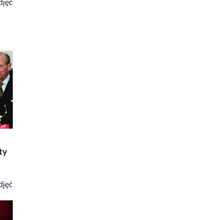
djęć
ty
djęć