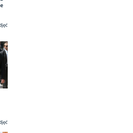
ie
djęć
djęć