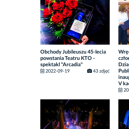
Obchody Jubileuszu 45-lecia
Wrę
powstania Teatru KTO -
czło
spektakl "Arcadia"
Dzia
Publ
2022-09-19
43 zdjęć
inau
V ka
20