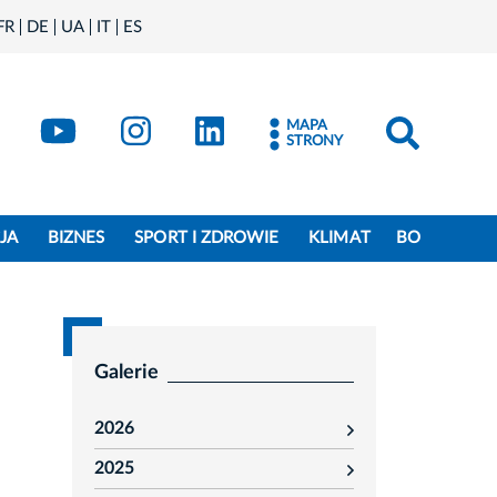
FR
DE
UA
IT
ES
book
Kraków - X
Kraków - YouTube
Kraków - Instagram
Kraków - LinkedIn
MAPA
STRONY
JA
BIZNES
SPORT I ZDROWIE
KLIMAT
BO
Galerie
2026
rozwiń
2025
rozwiń