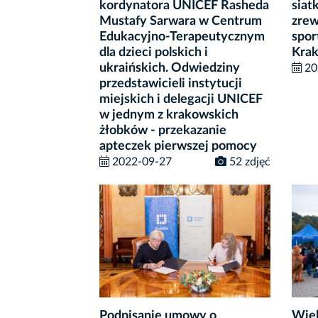
kordynatora UNICEF Rasheda
siat
Mustafy Sarwara w Centrum
zrew
Edukacyjno-Terapeutycznym
spor
dla dzieci polskich i
Krak
ukraińskich. Odwiedziny
20
przedstawicieli instytucji
miejskich i delegacji UNICEF
w jednym z krakowskich
żłobków - przekazanie
apteczek pierwszej pomocy
2022-09-27
52 zdjęć
Podpisanie umowy o
Wiel