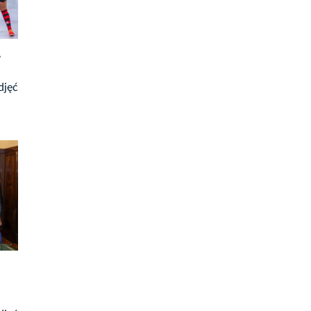
-
djęć