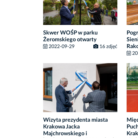
Skwer WOŚP w parku
Pogr
Żeromskiego otwarty
Sien
Rak
2022-09-29
16 zdjęć
20
Wizyta prezydenta miasta
Międ
Krakowa Jacka
Puch
Majchrowskiego i
Krak