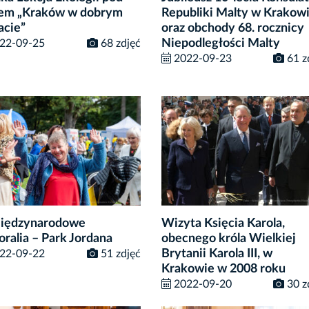
łem „Kraków w dobrym
Republiki Malty w Krakow
acie”
oraz obchody 68. rocznicy
Niepodległości Malty
22-09-25
68 zdjęć
2022-09-23
61 z
Międzynarodowe
Wizyta Księcia Karola,
oralia – Park Jordana
obecnego króla Wielkiej
Brytanii Karola III, w
22-09-22
51 zdjęć
Krakowie w 2008 roku
2022-09-20
30 z