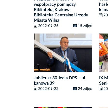
współpracy pomiędzy
has
Biblioteką Kraków i
klim
Biblioteką Centralną Urzędu
20
Miasta Wilna
2022-09-25
15 zdjęć
Jubileusz 30-lecia DPS – ul.
IX 
Łanowa 39
Seni
2022-09-22
24 zdjęć
20