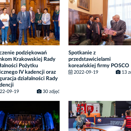
czenie podziękowań
Spotkanie z
nkom Krakowskiej Rady
przedstawicielami
łalności Pożytku
koreańskiej firmy POSCO
icznego IV kadencji oraz
2022-09-19
13 z
guracja działalności Rady
dencji
22-09-19
30 zdjęć