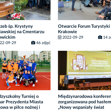
zeb śp. Krystyny
Otwarcie Forum Turystyki
iawskiej na Cmentarzu
Krakowie
owickim
2022-09-29
14 z
22-09-29
46 zdjęć
zyszkolny Turniej o
Międzynarodowa konferen
ar Prezydenta Miasta
zorganizowana pod hasłe
owa w piłce nożnej i
„Nowy wspaniały świat