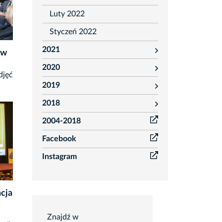
Luty 2022
Styczeń 2022
2021
 w
rozwiń
2020
rozwiń
djęć
2019
rozwiń
2018
rozwiń
2004-2018
Facebook
Instagram
cja
Wyszukiwarka
m
OtoFotokroniki
Znajdź w