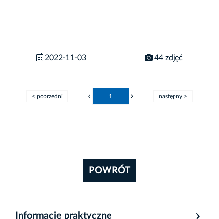
2022-11-03
44 zdjęć
< poprzedni
1
następny >
POWRÓT
Informacje praktyczne