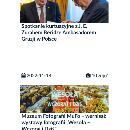
Spotkanie kurtuazyjne z J. E.
Zurabem Beridze Ambasadorem
Gruzji w Polsce
2022-11-18
10 zdjęć
Muzeum Fotografii MuFo – wernisaż
wystawy fotografii „Wesoła –
Wczoraj i Dziś”