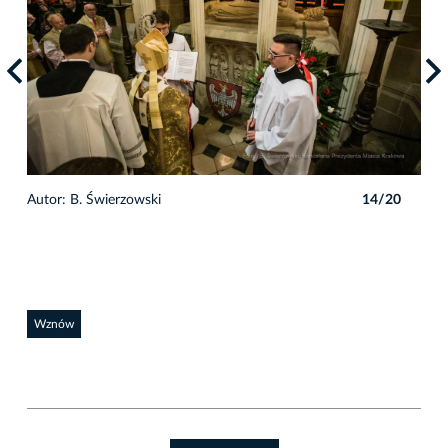
0
Autor: B. Świerzowski
14/20
Auto
Wznów