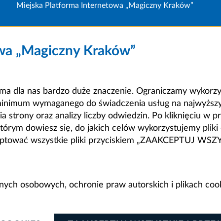
Miejska Platforma Internetowa „Magiczny Kraków”
owa „Magiczny Kraków”
a dla nas bardzo duże znaczenie. Ograniczamy wykorzyst
minimum wymaganego do świadczenia usług na najwyższym
strony oraz analizy liczby odwiedzin. Po kliknięciu w pr
m dowiesz się, do jakich celów wykorzystujemy pliki c
ceptować wszystkie pliki przyciskiem „ZAAKCEPTUJ WS
anych osobowych, ochronie praw autorskich i plikach coo