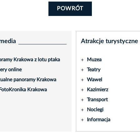
POWRÓT
media
Atrakcje turystyczne
ramy Krakowa z lotu ptaka
Muzea
+
ry online
Teatry
+
tualne panoramy Krakowa
Wawel
+
FotoKronika Krakowa
Kazimierz
+
Transport
+
Noclegi
+
Informacja
+