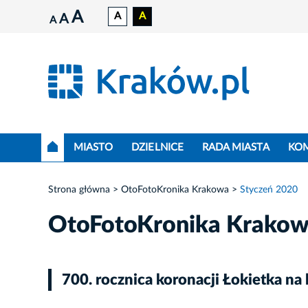
A
A
A
A
A
MIASTO
DZIELNICE
RADA MIASTA
KO
Strona główna
OtoFotoKronika Krakowa
Styczeń 2020
OtoFotoKronika Krako
700. rocznica koronacji Łokietka na 