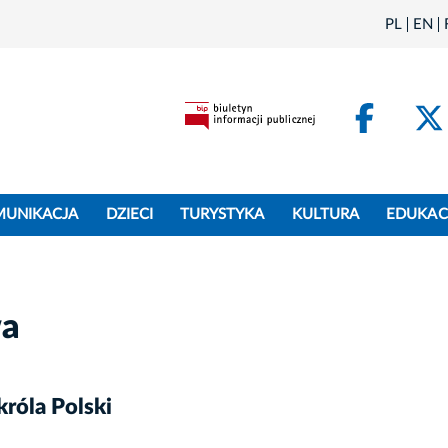
PL
EN
Face
MUNIKACJA
DZIECI
TURYSTYKA
KULTURA
EDUKAC
wa
króla Polski