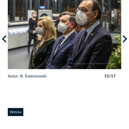
7
Autor: B. Świerzowski
15/17
Auto
Wznów