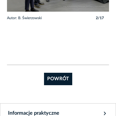
7
Autor: B. Świerzowski
2/17
Auto
POWRÓT
Informacje praktyczne