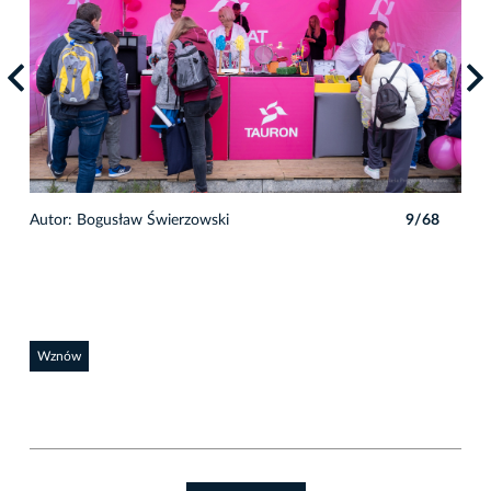
8
Autor: Bogusław Świerzowski
9/68
Auto
Wznów