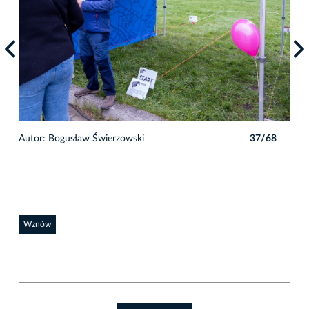
8
Autor: Bogusław Świerzowski
37/68
Auto
Wznów