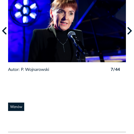
4
Autor: P. Wojnarowski
7/44
Auto
Wznów