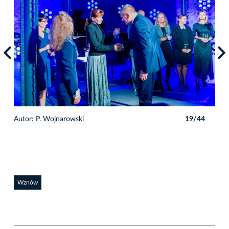
4
Autor: P. Wojnarowski
19/44
Auto
Wznów