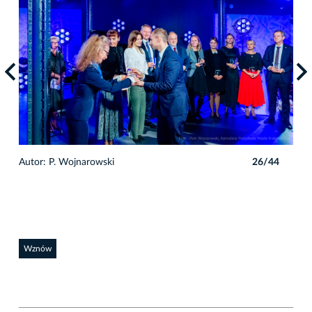
4
Autor: P. Wojnarowski
26/44
Auto
Wznów