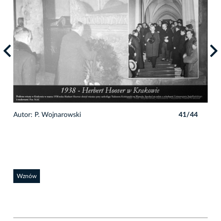
4
Autor: P. Wojnarowski
41/44
Auto
Wznów