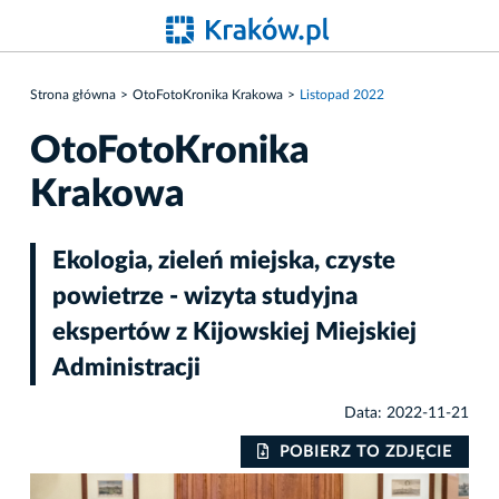
Strona główna
OtoFotoKronika Krakowa
Listopad 2022
OtoFotoKronika
Krakowa
Ekologia, zieleń miejska, czyste
powietrze - wizyta studyjna
ekspertów z Kijowskiej Miejskiej
Administracji
Data: 2022-11-21
IE
POBIERZ TO ZDJĘCIE