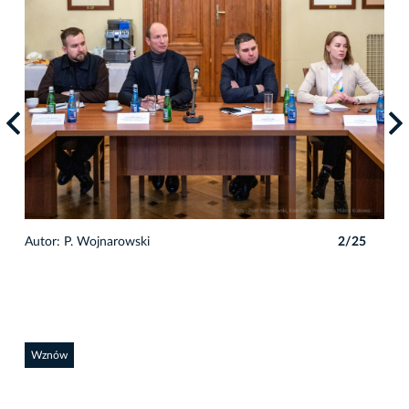
5
Autor: P. Wojnarowski
2/25
Auto
Wznów