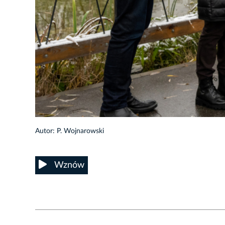
14/25
Autor: P. Wojnarowski
Wznów