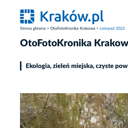
Strona główna
OtoFotoKronika Krakowa
Listopad 2022
OtoFotoKronika Krako
Ekologia, zieleń miejska, czyste pow
ZDJĘCIE