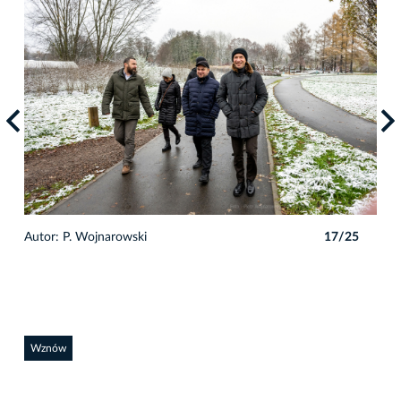
5
Autor: P. Wojnarowski
17/25
Auto
Wznów