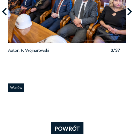
7
Autor: P. Wojnarowski
3/37
Auto
Wznów
POWRÓT