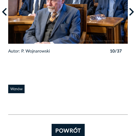
7
Autor: P. Wojnarowski
10/37
Auto
Wznów
POWRÓT