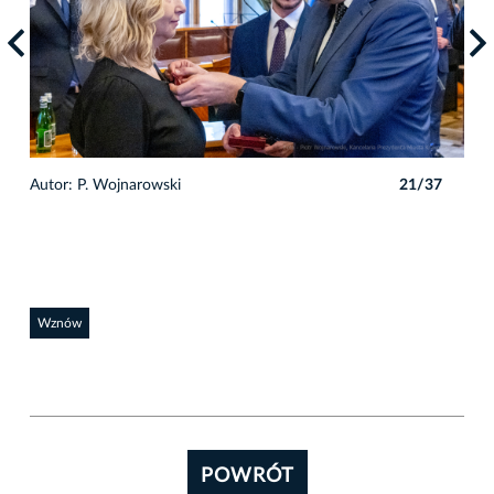
7
Autor: P. Wojnarowski
21/37
Auto
Wznów
POWRÓT