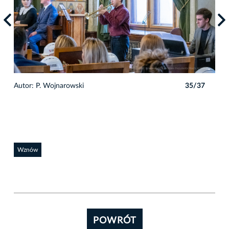
Autor: P. Wojnarowski
35/37
Auto
7
Wznów
POWRÓT