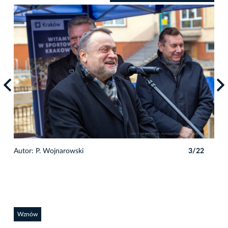
2
Autor: P. Wojnarowski
3/22
Auto
Wznów