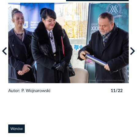
2
Autor: P. Wojnarowski
11/22
Auto
Wznów