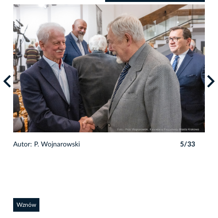
3
Autor: P. Wojnarowski
5/33
Auto
Wznów