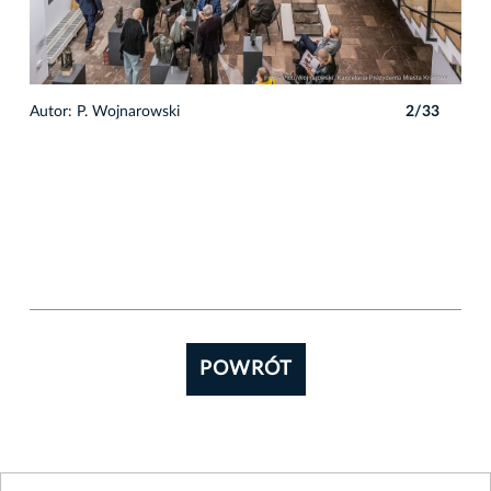
3
Autor: P. Wojnarowski
2/33
Auto
POWRÓT