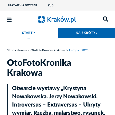
PL
UŁATWIENIA DOSTĘPU
ROZWIŃ MENU
ROZWIŃ
START
NA SKRÓTY
Strona główna
OtoFotoKronika Krakowa
Listopad 2023
OtoFotoKronika
Krakowa
Otwarcie wystawy „Krystyna
Nowakowska. Jerzy Nowakowski.
Introversus – Extraversus – Ukryty
wymiar. Rzeźba, malarstwo, rysunek,