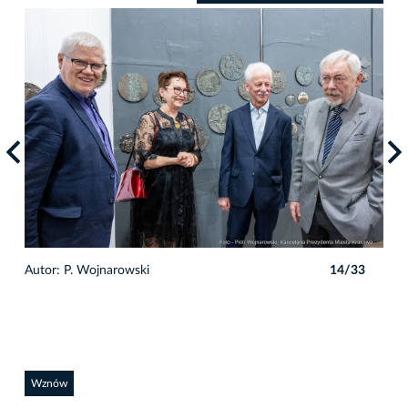
3
Autor: P. Wojnarowski
14/33
Auto
Wznów