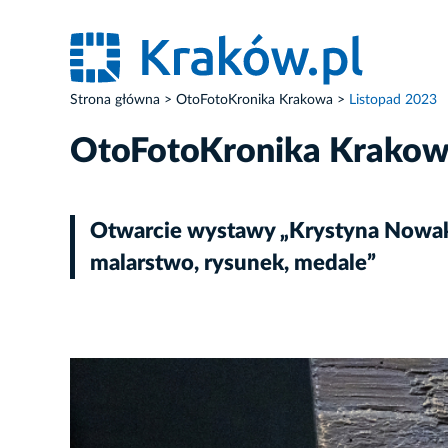
Strona główna
OtoFotoKronika Krakowa
Listopad 2023
OtoFotoKronika Krako
Otwarcie wystawy „Krystyna Nowako
malarstwo, rysunek, medale”
ZDJĘCIE