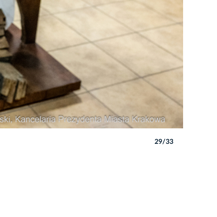
29/33
Autor: P. 