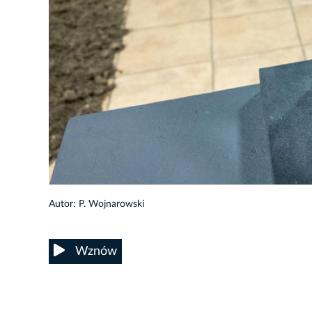
28/33
Autor: P. Wojnarowski
Wznów