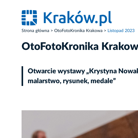
Strona główna
OtoFotoKronika Krakowa
Listopad 2023
OtoFotoKronika Krako
Otwarcie wystawy „Krystyna Nowako
malarstwo, rysunek, medale”
ZDJĘCIE