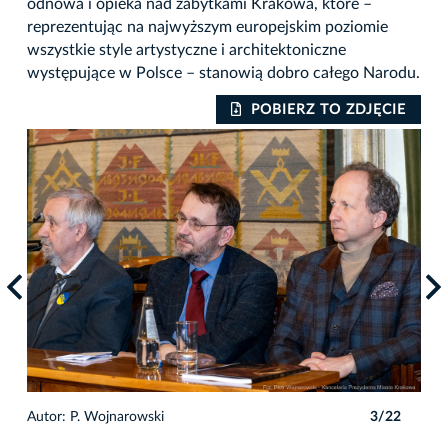
odnowa i opieka nad zabytkami Krakowa, które –
reprezentując na najwyższym europejskim poziomie
wszystkie style artystyczne i architektoniczne
występujące w Polsce – stanowią dobro całego Narodu.
IE
POBIERZ TO ZDJĘCIE
2
Autor: P. Wojnarowski
3/22
Auto