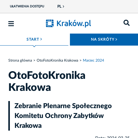
PL
UŁATWIENIA DOSTĘPU
ROZWIŃ MENU
ROZWIŃ
START
NA SKRÓTY
Strona główna
OtoFotoKronika Krakowa
Marzec 2024
OtoFotoKronika
Krakowa
Zebranie Plenarne Społecznego
Komitetu Ochrony Zabytków
Krakowa