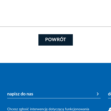
POWRÓT
napisz do nas
d
Chcesz zgłosić interwencję dotyczącą funkcjonowania