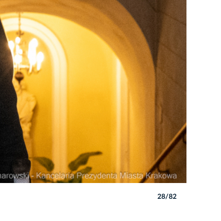
28/82
Autor: P. 