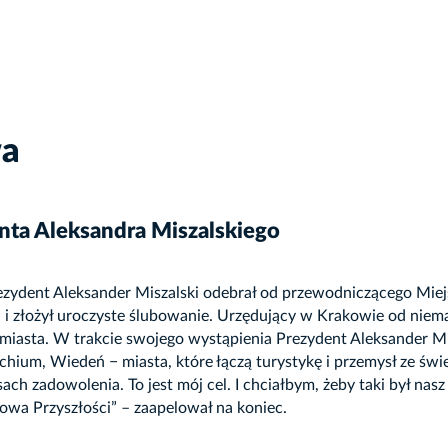
wa
nta Aleksandra Miszalskiego
rezydent Aleksander Miszalski odebrał od przewodniczącego Mie
 złożył uroczyste ślubowanie. Urzędujący w Krakowie od niema
miasta. W trakcie swojego wystąpienia Prezydent Aleksander Mi
achium, Wiedeń − miasta, które łączą turystykę i przemysł ze 
ch zadowolenia. To jest mój cel. I chciałbym, żeby taki był nasz 
owa Przyszłości” – zaapelował na koniec.