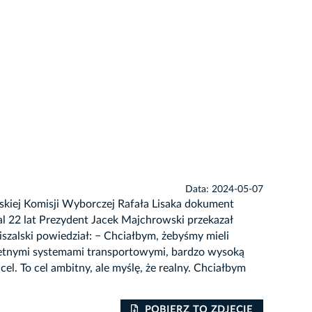
Data: 2024-05-07
jskiej Komisji Wyborczej Rafała Lisaka dokument
l 22 lat Prezydent Jacek Majchrowski przekazał
szalski powiedział: − Chciałbym, żebyśmy mieli
świetnymi systemami transportowymi, bardzo wysoką
cel. To cel ambitny, ale myślę, że realny. Chciałbym
POBIERZ TO ZDJĘCIE