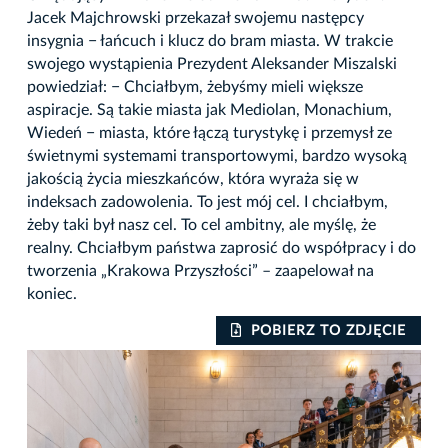
Jacek Majchrowski przekazał swojemu następcy
insygnia − łańcuch i klucz do bram miasta. W trakcie
swojego wystąpienia Prezydent Aleksander Miszalski
powiedział: − Chciałbym, żebyśmy mieli większe
aspiracje. Są takie miasta jak Mediolan, Monachium,
Wiedeń − miasta, które łączą turystykę i przemysł ze
świetnymi systemami transportowymi, bardzo wysoką
jakością życia mieszkańców, która wyraża się w
indeksach zadowolenia. To jest mój cel. I chciałbym,
żeby taki był nasz cel. To cel ambitny, ale myślę, że
realny. Chciałbym państwa zaprosić do współpracy i do
tworzenia „Krakowa Przyszłości” – zaapelował na
koniec.
IE
POBIERZ TO ZDJĘCIE