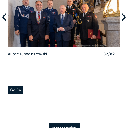
2
Autor: P. Wojnarowski
32/82
Auto
Wznów