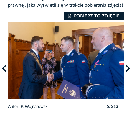
prawnej, jaka wyświetli się w trakcie pobierania zdjęcia!
IE
POBIERZ TO ZDJĘCIE
3
Autor: P. Wojnarowski
5/213
Auto