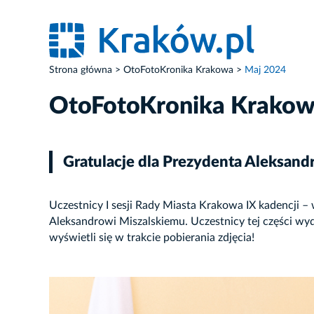
Strona główna
OtoFotoKronika Krakowa
Maj 2024
OtoFotoKronika Krako
Gratulacje dla Prezydenta Aleksand
Uczestnicy I sesji Rady Miasta Krakowa IX kadencji – 
Aleksandrowi Miszalskiemu. Uczestnicy tej części wyd
wyświetli się w trakcie pobierania zdjęcia!
ZDJĘCIE