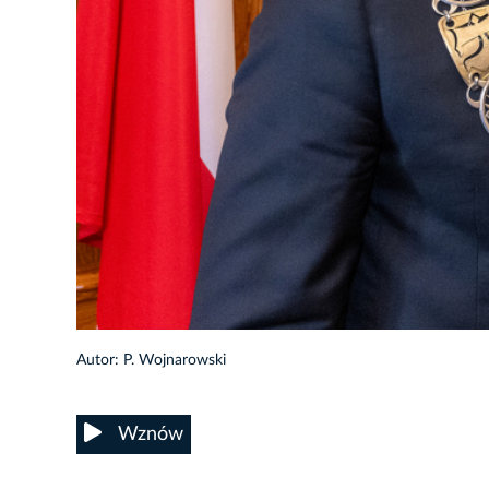
57/213
Autor: P. Wojnarowski
Wznów