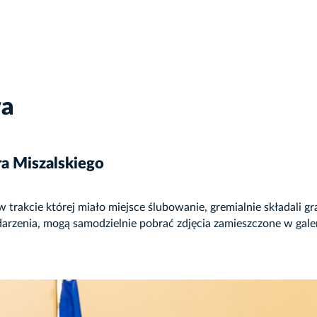
wa
ra Miszalskiego
w trakcie której miało miejsce ślubowanie, gremialnie składali 
arzenia, mogą samodzielnie pobrać zdjęcia zamieszczone w galer