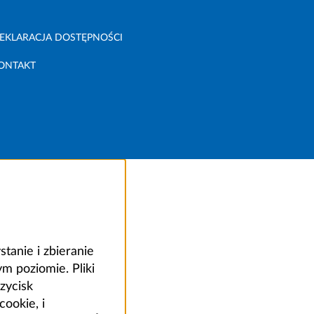
EKLARACJA DOSTĘPNOŚCI
ONTAKT
anie i zbieranie
 poziomie. Pliki
zycisk
ookie, i