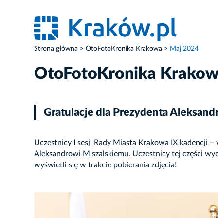
Strona główna
OtoFotoKronika Krakowa
Maj 2024
OtoFotoKronika Krako
Gratulacje dla Prezydenta Aleksand
Uczestnicy I sesji Rady Miasta Krakowa IX kadencji – 
Aleksandrowi Miszalskiemu. Uczestnicy tej części wyd
wyświetli się w trakcie pobierania zdjęcia!
ZDJĘCIE