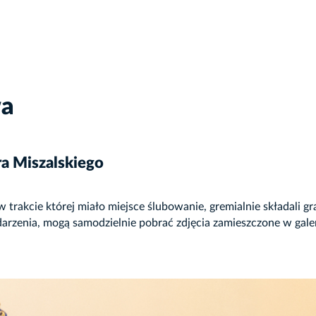
wa
ra Miszalskiego
w trakcie której miało miejsce ślubowanie, gremialnie składali 
arzenia, mogą samodzielnie pobrać zdjęcia zamieszczone w galer