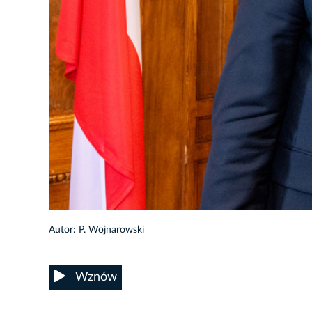
96/213
Autor: P. Wojnarowski
Wznów