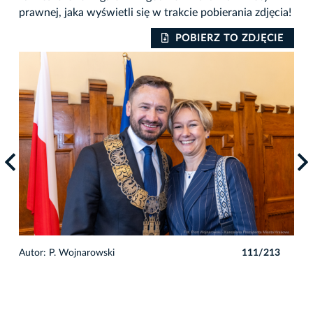
prawnej, jaka wyświetli się w trakcie pobierania zdjęcia!
IE
POBIERZ TO ZDJĘCIE
3
Autor: P. Wojnarowski
111/213
Auto